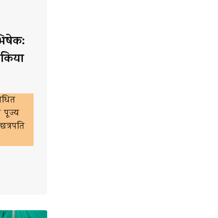
िषेक:
े किया
बोधित
पूज्य
छत्रपति