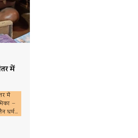
तर में
र में
ूमिका —
ैन धर्म…