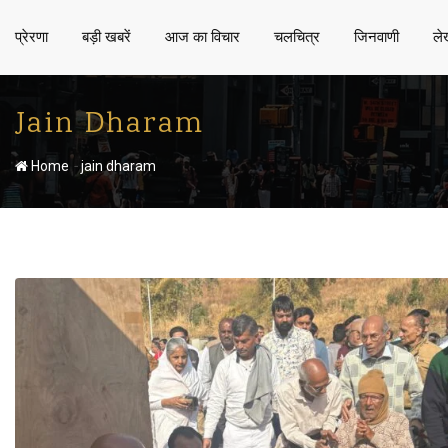
प्रेरणा
बड़ी खबरें
आज का विचार
चलचित्र
जिनवाणी
ले
Jain Dharam
-
Home
jain dharam