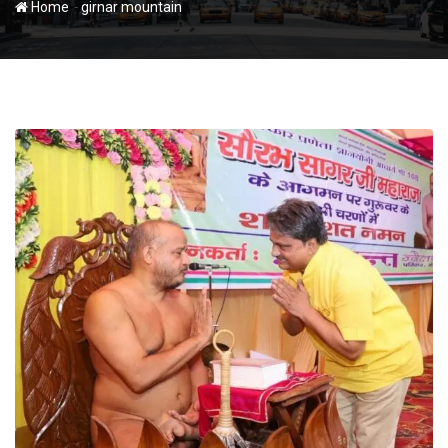
-
Home
girnar mountain