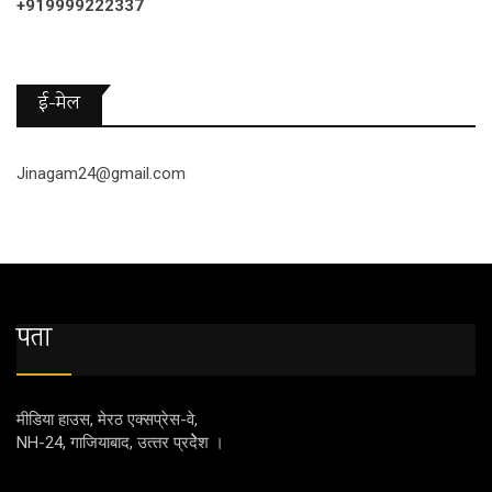
+919999222337
ई-मेल
Jinagam24@gmail.com
पता
मीडिया हाउस, मेरठ एक्‍सप्रेस-वे,
NH-24, गाजियाबाद, उत्‍तर प्रदेेेेश ।