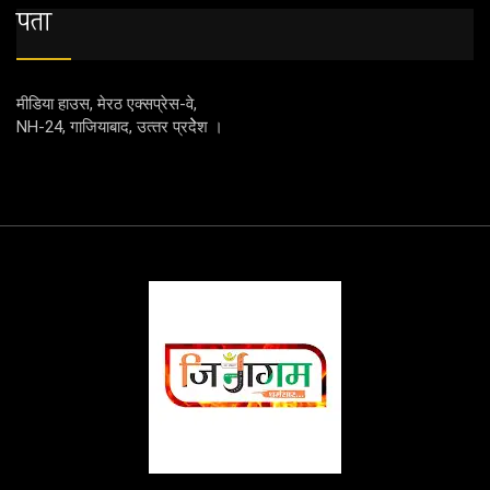
पता
मीडिया हाउस, मेरठ एक्‍सप्रेस-वे,
NH-24, गाजियाबाद, उत्‍तर प्रदेेेेश ।