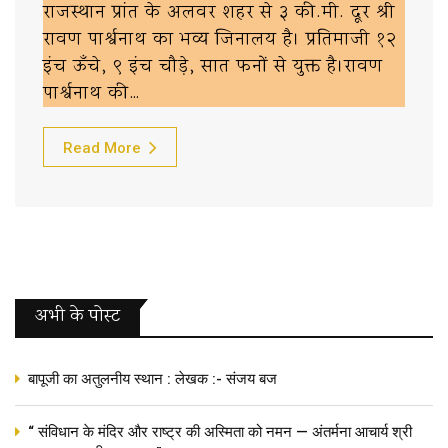
राजस्थान प्रांत के अलवर शहर से ३ की.मी. दूर श्री
रावण पार्श्वनाथ का भव्य जिनालय है। प्रतिमाजी १२
इंच ऊँचे, ९ इंच चौड़े, सात फनों से युक्त है।रावण
पार्श्वनाथ की…
Read More
अभी के पोस्‍ट
बापूजी का अतुलनीय स्थान : लेखक :- संजय बज
“ संविधान के मंदिर और राष्ट्र की अस्मिता को नमन — अंतर्मना आचार्य श्री