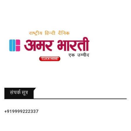
संपर्क सूत्र
+919999222337