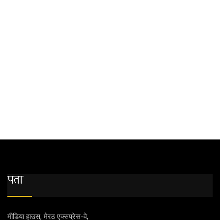
पता
मीडिया हाउस, मेरठ एक्‍सप्रेस-वे,