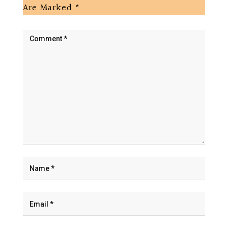
Are Marked
*