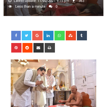
Latest Update: 11/02/2021 9:15 pm
363
Less than a minute
0
Google+
LinkedIn
Whatsapp
StumbleUpon
Tumblr
Pinterest
Reddit
Share
Print
via
Email