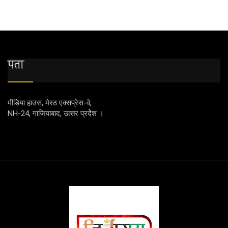
पता
मीडिया हाउस, मेरठ एक्‍सप्रेस-वे,
NH-24, गाजियाबाद, उत्‍तर प्रदेेेेश ।