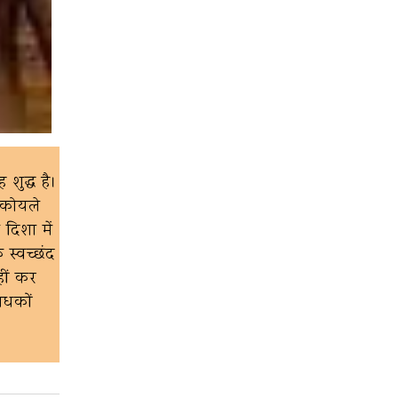
 शुद्ध है।
 कोयले
 दिशा में
 स्वच्छंद
हीं कर
साधकों