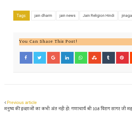
Tags:
jain dharm
jain news
Jain Religion Hindi
jinag
You Can Share This Post!
Google+
LinkedIn
Whatsapp
StumbleUpon
Tumblr
Pi
Facebook
Twitter
Previous article
मनुष्य की इच्छाओं का कभी अंत नही हो: गणाचार्य श्री 108 विराग सागर जी म