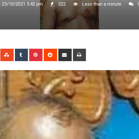
: 23/10/2021 5:42 pm
322
Less than a minute
n
Whatsapp
StumbleUpon
Tumblr
Pinterest
Reddit
Share
Print
via
Email