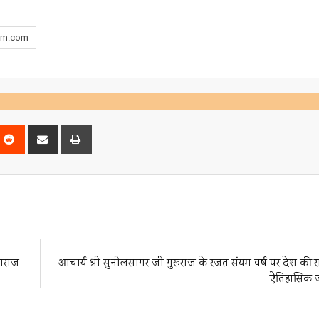
am.com
nterest
Reddit
Share
Print
via
Email
हाराज
आचार्य श्री सुनीलसागर जी गुरूराज के रजत संयम वर्ष पर देश की र
ऐतिहासिक