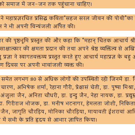
य को समाज में जन-जन तक पहुंचाना चाहिए।
ी ने महाप्रज्ञरचित प्रसिद्ध कविता“सहज सरल जीवन की पोथी”का
 जैन ने भी अपनी विन्यंजली अर्पित की।
ार की पृष्ठभूमि प्रस्तुत की और कहा कि “महान् चिंतक आचार्य श्री 
्षात्कार की क्षमता प्रदान की तथा अपने श्रेष्ठ व्यक्तित्व से अखि
ज्ञा ने स्वागतवक्तव्य प्रस्तुत करते हुए आचार्य महाप्रज्ञ के बह
्रयाण दिवस पर अपनी भावांजली व्यक्त की।
ात्रों समेत लगभग 80 से अधिक लोगों की उपस्थिती रही जिनमें डा. बिज
, अभिषेक शर्मा, रेहाना गौरी, प्रेक्षासं चेती, डा. पुष्पा मिश्रा
ंजुला जैन, अनिता चौधरी, डा. इन्दु जैन, नेहा नायक, डा. प्रद्युम्
ैनी, डा. गिरीराज भोजक, डा. मनीष भटनागर, हेमलता जोशी, निकित
ा जैन, जागृति चौरड़िय, मोनिका चौरड़िया, मायावती ईशरावां आद
 में सभी के प्रति हृदय से आभार ज्ञापित किया।