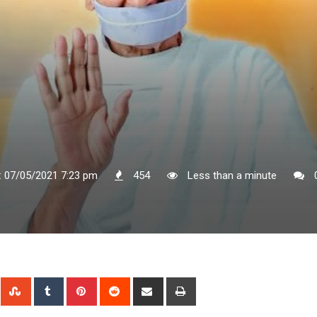
: 07/05/2021 7:23 pm
454
Less than a minute
n
Whatsapp
StumbleUpon
Tumblr
Pinterest
Reddit
Share
Print
via