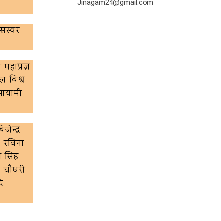
Jinagam24@gmail.com
 सस्वर
महाप्रज्ञ
ल विश्व
ु आयामी
ेन्द्र
, रविना
न सिंह
ा चौधरी
ि