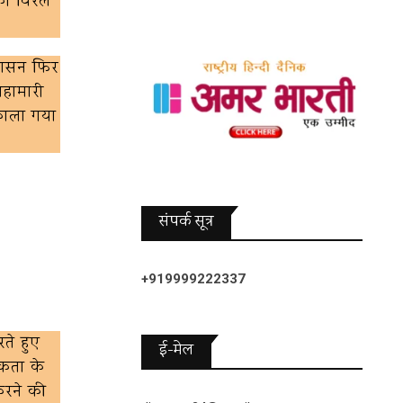
 को विरल
र शासन फिर
महामारी
िकाला गया
संपर्क सूत्र
+919999222337
रते हुए
ई-मेल
िकता के
 करने की