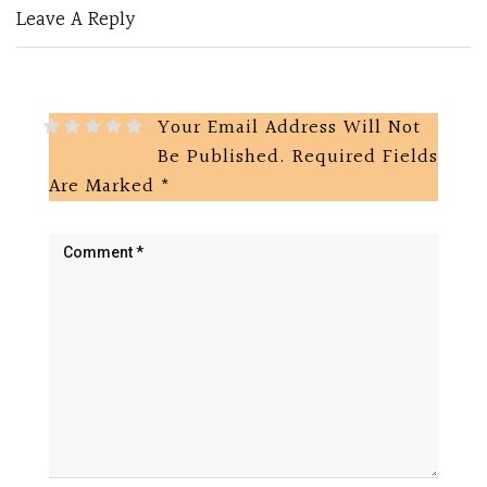
Leave A Reply
Your Email Address Will Not
Be Published.
Required Fields
Are Marked
*