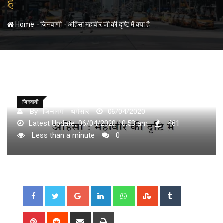
है
-
-
Home
जिनवाणी
अहिंसा महावीर जी की दृष्‍टि में क्‍या है
जिनवाणी
By- जिनागम - धर्मसार
06/04/2020
Latest Update: 06/04/2020 10:53 am
461
Less than a minute
0
Google+
LinkedIn
Whatsapp
StumbleUpon
Tumblr
Pinterest
Reddit
Share
Print