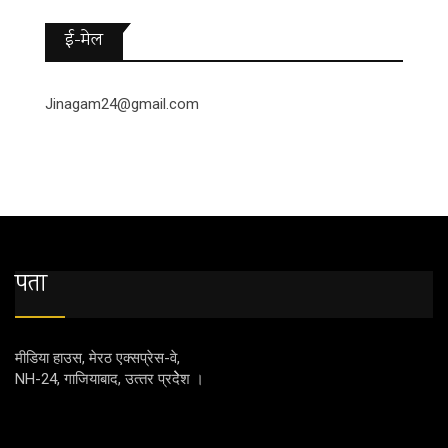
ई-मेल
Jinagam24@gmail.com
पता
मीडिया हाउस, मेरठ एक्‍सप्रेस-वे,
NH-24, गाजियाबाद, उत्‍तर प्रदेेेेश ।