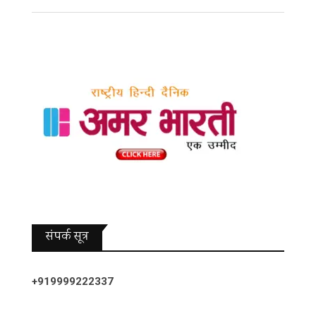
संपर्क सूत्र
+919999222337