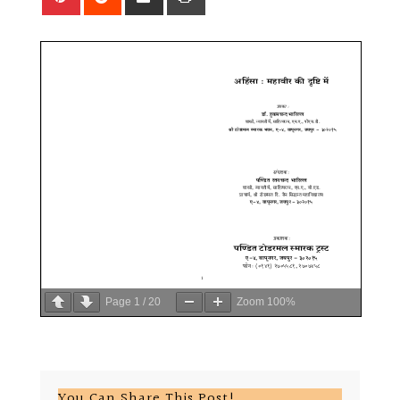
via
Email
Page
1
/
20
Zoom
100%
You Can Share This Post!