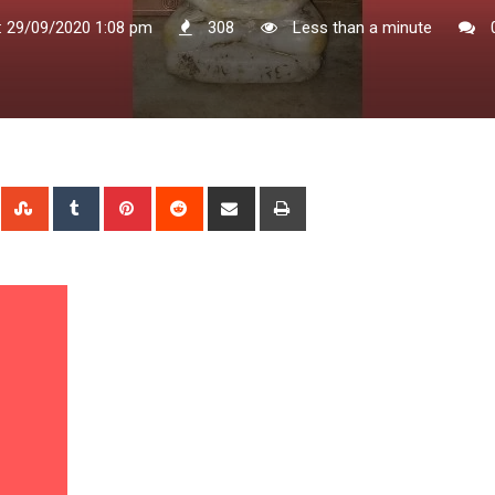
: 29/09/2020 1:08 pm
308
Less than a minute
n
Whatsapp
StumbleUpon
Tumblr
Pinterest
Reddit
Share
Print
via
Email