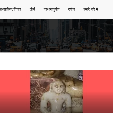
ख/साहित्य/विचार
तीर्थ
प्रथमानुयोग
दर्शन
हमारे बारे में