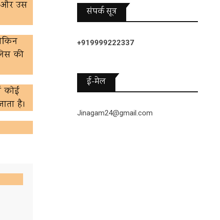
आ और उस
संपर्क सूत्र
लेकिन
+919999222337
लिस की
ई-मेल
ें कोई
ाता है।
Jinagam24@gmail.com