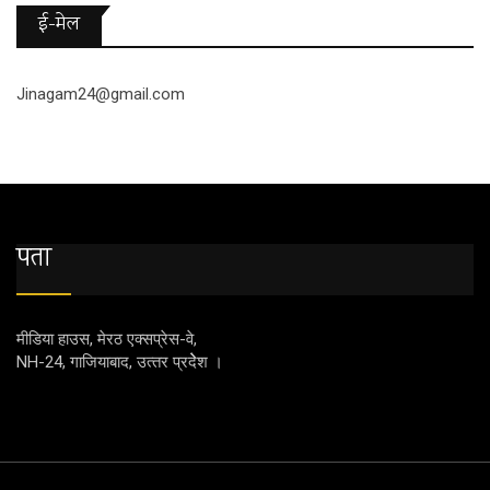
ई-मेल
Jinagam24@gmail.com
पता
मीडिया हाउस, मेरठ एक्‍सप्रेस-वे,
NH-24, गाजियाबाद, उत्‍तर प्रदेेेेश ।