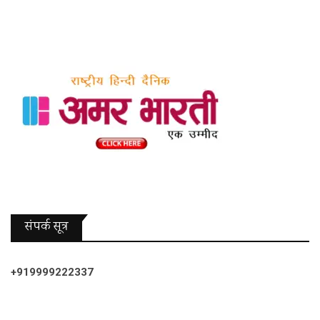
संपर्क सूत्र
+919999222337