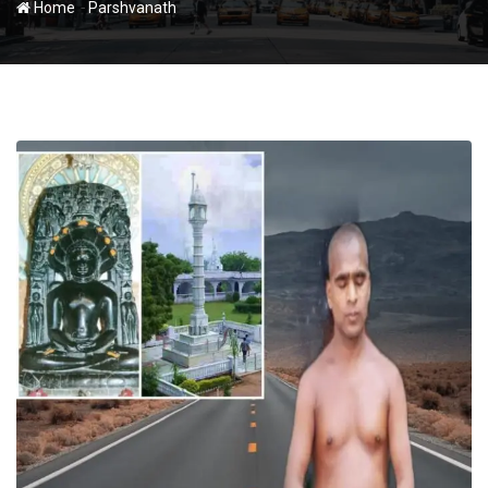
-
Home
Parshvanath