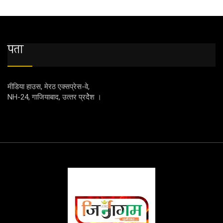
पता
मीडिया हाउस, मेरठ एक्‍सप्रेस-वे,
NH-24, गाजियाबाद, उत्‍तर प्रदेेेेश ।