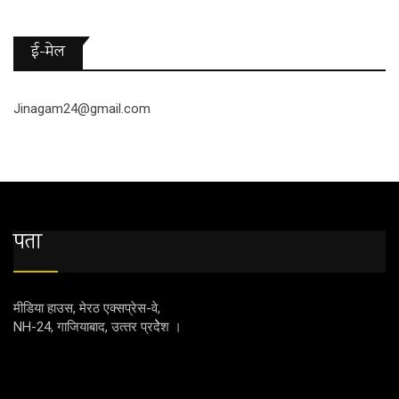
ई-मेल
Jinagam24@gmail.com
पता
मीडिया हाउस, मेरठ एक्‍सप्रेस-वे,
NH-24, गाजियाबाद, उत्‍तर प्रदेेेेश ।