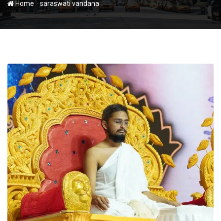
-
Home
saraswati vandana