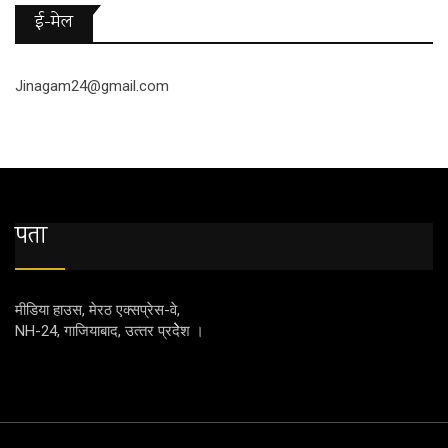
ई-मेल
Jinagam24@gmail.com
पता
मीडिया हाउस, मेरठ एक्‍सप्रेस-वे,
NH-24, गाजियाबाद, उत्‍तर प्रदेेेेश ।