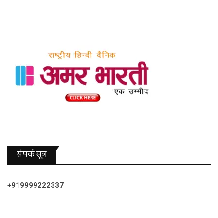
संपर्क सूत्र
+919999222337