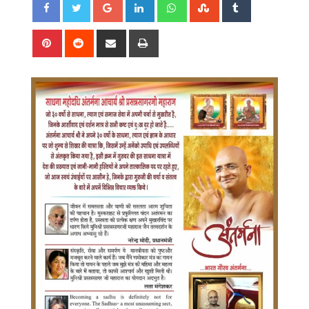
Google+
LinkedIn
Whatsapp
StumbleUpon
Tumblr
Pinterest
Reddit
Share
Print
via
Email