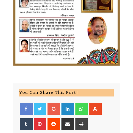
You Can Share This Post!
Google+
LinkedIn
Whatsapp
StumbleUpon
Tumblr
Pinterest
Reddit
Share
Print
via