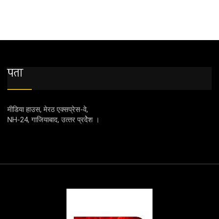
पता
मीडिया हाउस, मेरठ एक्‍सप्रेस-वे,
NH-24, गाजियाबाद, उत्‍तर प्रदेेेेश ।