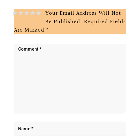
Your Email Address Will Not
Be Published.
Required Fields
Are Marked
*