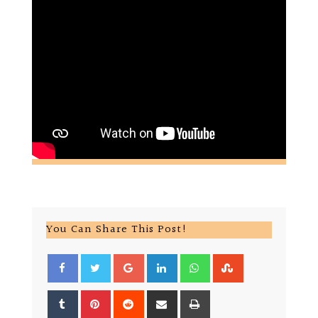
You Can Share This Post!
Google+
LinkedIn
Whatsapp
StumbleUpon
Tumblr
Pinterest
Reddit
Share
Print
via