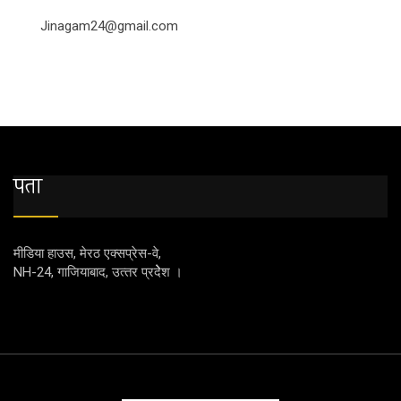
Jinagam24@gmail.com
पता
मीडिया हाउस, मेरठ एक्‍सप्रेस-वे,
NH-24, गाजियाबाद, उत्‍तर प्रदेेेेश ।