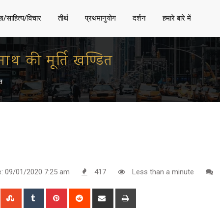
ख/साहित्य/विचार
तीर्थ
प्रथमानुयोग
दर्शन
हमारे बारे में
नाथ की मूर्ति खण्डित
ित
e: 09/01/2020 7:25 am
417
Less than a minute
n
Whatsapp
StumbleUpon
Tumblr
Pinterest
Reddit
Share
Print
via
Email