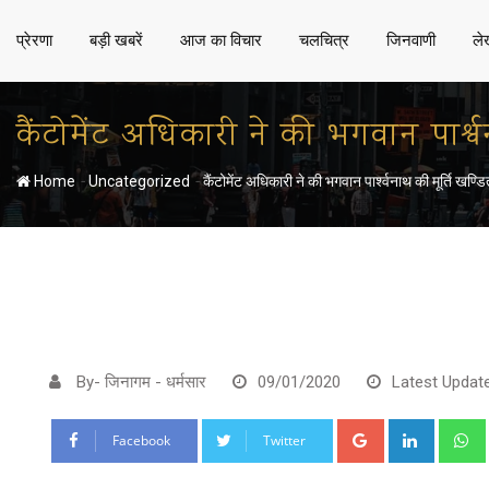
प्रेरणा
बड़ी खबरें
आज का विचार
चलचित्र
जिनवाणी
ले
कैंटोमेंट अधिकारी ने की भगवान पार्श्व
-
-
Home
Uncategorized
कैंटोमेंट अधिकारी ने की भगवान पार्श्वनाथ की मूर्ति खण्ड
By- जिनागम - धर्मसार
09/01/2020
Latest Updat
Google+
LinkedI
Facebook
Twitter