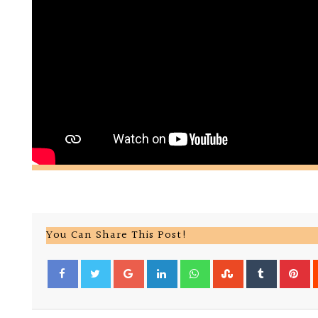
You Can Share This Post!
Google+
LinkedIn
Whatsapp
StumbleUpon
Tumblr
Pi
Facebook
Twitter