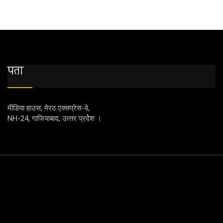
पता
मीडिया हाउस, मेरठ एक्‍सप्रेस-वे,
NH-24, गाजियाबाद, उत्‍तर प्रदेेेेश ।