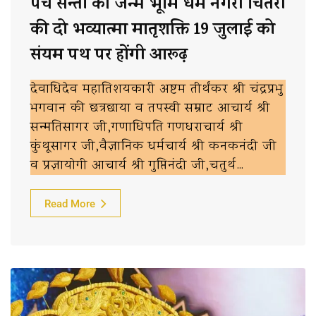
पंच सन्तो की जन्म भूमि धर्म नगरी चितरी
की दो भव्यात्मा मातृशक्ति 19 जुलाई को
संयम पथ पर होंगी आरूढ़
देवाधिदेव महातिशयकारी अष्टम तीर्थंकर श्री चंद्रप्रभु
भगवान की छत्रछाया व तपस्वी सम्राट आचार्य श्री
सन्मतिसागर जी,गणाधिपति गणधराचार्य श्री
कुंथूसागर जी,वैज्ञानिक धर्मचार्य श्री कनकनंदी जी
व प्रज्ञायोगी आचार्य श्री गुप्तिनंदी जी,चतुर्थ…
Read More