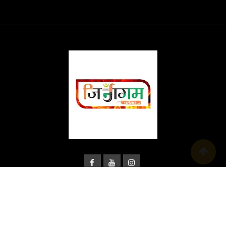
© Copyright Jingam 2024. Designed and Developed by
Infunic
Digital