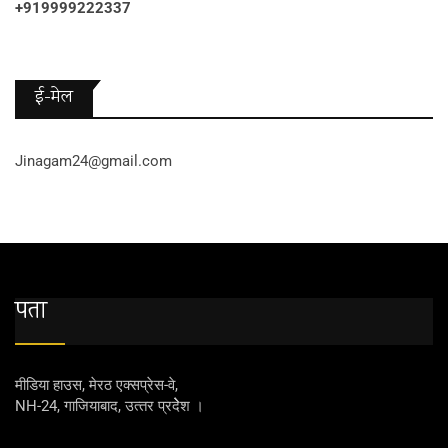
+919999222337
ई-मेल
Jinagam24@gmail.com
पता
मीडिया हाउस, मेरठ एक्‍सप्रेस-वे,
NH-24, गाजियाबाद, उत्‍तर प्रदेेेेश ।