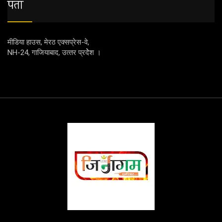
पता
मीडिया हाउस, मेरठ एक्‍सप्रेस-वे,
NH-24, गाजियाबाद, उत्‍तर प्रदेेेेश ।