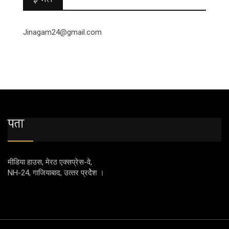
ई-मेल
Jinagam24@gmail.com
पता
मीडिया हाउस, मेरठ एक्‍सप्रेस-वे,
NH-24, गाजियाबाद, उत्‍तर प्रदेेेेश ।