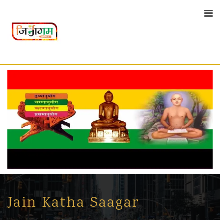
Skip
to
content
Jain Katha Saagar