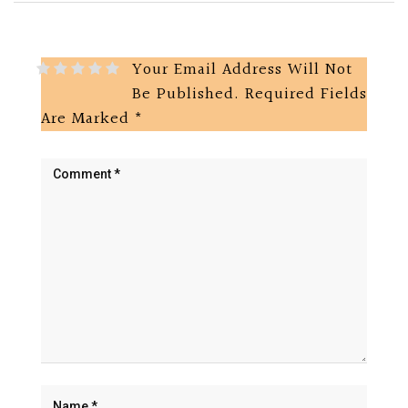
Your Email Address Will Not
Be Published.
Required Fields
Are Marked
*