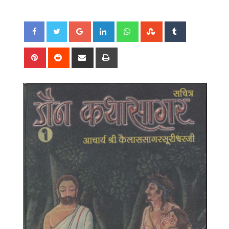
Google+
LinkedIn
Whatsapp
StumbleUpon
Tumblr
Pinterest
Reddit
Share
Print
via
Email