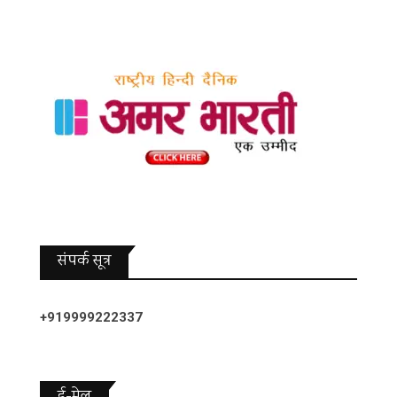
संपर्क सूत्र
+919999222337