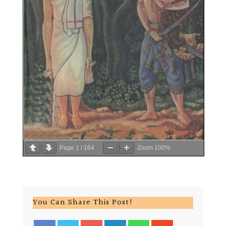
Page
1
/
164
Zoom
100%
You Can Share This Post!
Google+
LinkedIn
Whatsapp
StumbleUpon