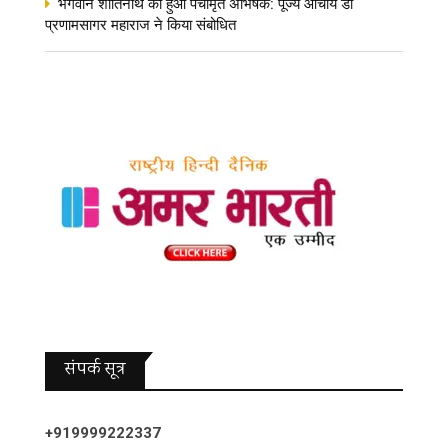
भगवान शांतिनाथ का हुआ पंचामृत अभिषेक: पूज्य आचार्य डॉ
प्रणामसागर महाराज ने किया संबोधित
संपर्क सूत्र
+919999222337