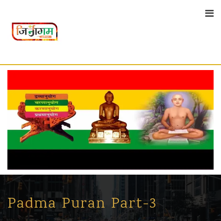
Skip
to
content
Padma Puran Part-3