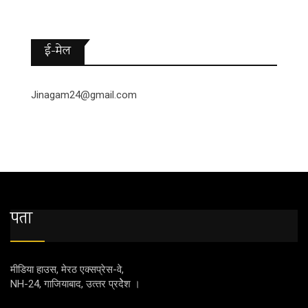
ई-मेल
Jinagam24@gmail.com
पता
मीडिया हाउस, मेरठ एक्‍सप्रेस-वे,
NH-24, गाजियाबाद, उत्‍तर प्रदेेेेश ।