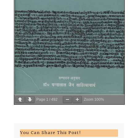
Page
1
/
492
Zoom
100%
You Can Share This Post!