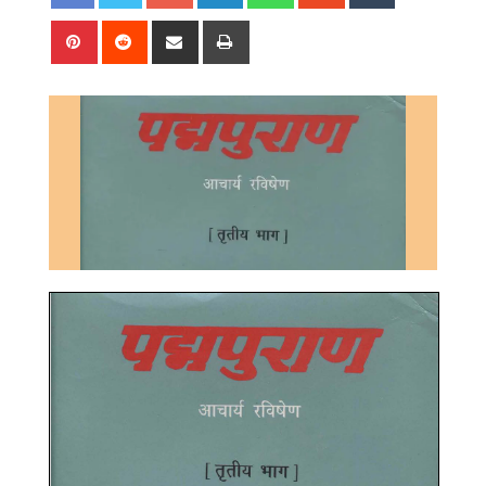
Pinterest
Reddit
Share
Print
via
Email