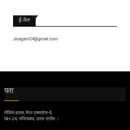
ई-मेल
Jinagam24@gmail.com
पता
मीडिया हाउस, मेरठ एक्‍सप्रेस-वे,
NH-24, गाजियाबाद, उत्‍तर प्रदेेेेश ।