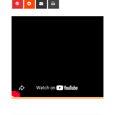
Pinterest
Reddit
Share
Print
via
Email