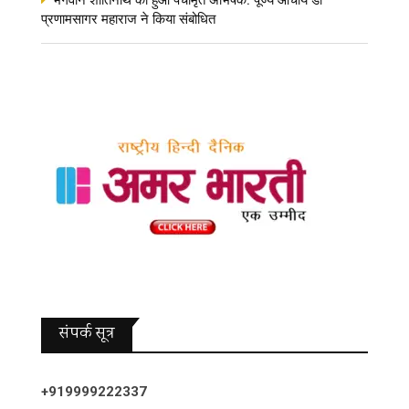
भगवान शांतिनाथ का हुआ पंचामृत अभिषेक: पूज्य आचार्य डॉ
प्रणामसागर महाराज ने किया संबोधित
संपर्क सूत्र
+919999222337