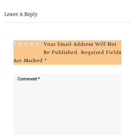
Leave A Reply
Your Email Address Will Not
Be Published.
Required Fields
Are Marked
*