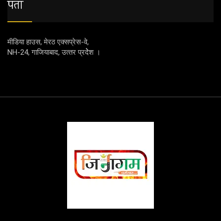
पता
मीडिया हाउस, मेरठ एक्‍सप्रेस-वे,
NH-24, गाजियाबाद, उत्‍तर प्रदेेेेश ।