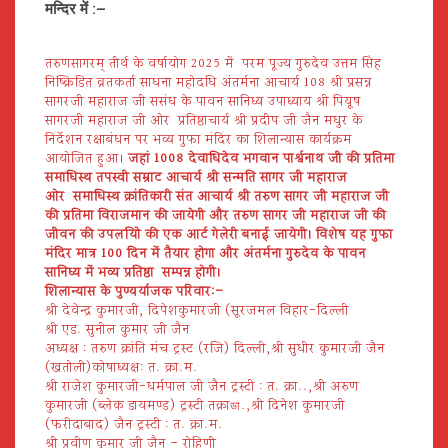
मन्दिर में :–
तरुणसागरम् तीर्थ के वर्षायोग 2025 में परम पूज्य गुरुदेव उत्तम सिंह
निष्क्रिडित व्रतकर्ता साधना महोदधि अंतर्मना आचार्य 108 श्री प्रसन्न
सागरजी महाराज जी ससंध के पावन सानिध्य उपाध्याय श्री पियूष
सागरजी महाराज जी ओर प्रतिष्ठाचार्य श्री प्रदीप जी जैन मधुर के
निर्देशन रक्षाबंधन पर भव्य गुफा मंदिर का शिलान्यास कार्यक्रम
आयोजित हुआ।
जहां 1008 देवाधिदेव भगवान पार्श्वनाथ जी की प्रतिमा
समाधिस्थ तपस्वी सम्राट आचार्य श्री सन्मति सागर जी महाराज
ओर समाधिस्थ क्रांतिकारी संत आचार्य श्री तरुण सागर जी महाराज जी
की प्रतिमा विराजमान की जायेगी और तरुण सागर जी महाराज जी की
जीवन की उपलब्धियो की एक आर्ट गेलेरी बनाई जायेगी। विशेष यह गुफा
मंदिर मात्र 100 दिन में तैयार होगा और अंतर्मना गुरुदेव के पावन
सानिध्य में भव्य प्रतिष्ठा सम्पन्न होगी।
शिलान्यास के पुण्यर्याजक परिवार:–
श्री देवेन्द्र कुमारजी, दिपेशकुमारजी (सूरजमल विहार-दिल्ली
श्री एड. सुनील कुमार जी जैन
अध्यक्ष : तरुण क्रांति मंच ट्रस्ट (रजि) दिल्ली,श्री सुधीर कुमारजी जैन
(खतोली)कोषाध्यक्ष: त. क्रा.म.
श्री राजेश कुमारजी-धर्मपाल जी जैन ट्रस्टी : त. क्रा..,श्री अरुण
कुमारजी (ब्लेक डायमण्ड) ट्रस्टी तक्राডা.,श्री दिनेश कुमारजी
(फरीदाबाद) जैन ट्रस्टी : त. क्रा.म.
श्री प्रवीण कुमार जी जैन – रोहिणी