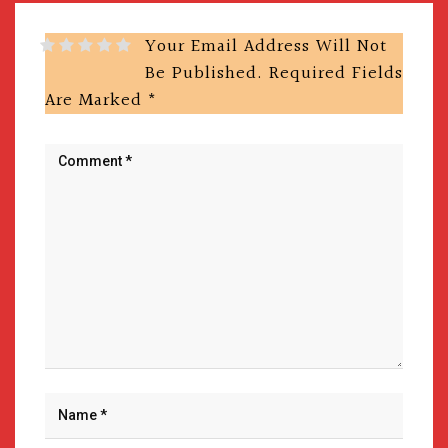
Your Email Address Will Not
Be Published.
Required Fields
Are Marked
*