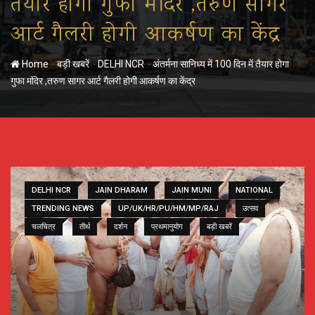
तैयार होगा गुफा मंदिर ,तरुण सागर
आर्ट गैलरी होगी आकर्षण का केंद्र
-
-
-
Home
बड़ी खबरें
DELHI NCR
अंतर्मना सानिध्य में 100 दिन में तैयार होगा
गुफा मंदिर ,तरुण सागर आर्ट गैलरी होगी आकर्षण का केंद्र
DELHI NCR
JAIN DHARAM
JAIN MUNI
NATIONAL
TRENDING NEWS
UP/UK/HR/PU/HM/MP/RAJ
उत्सव
चलचित्र
तीर्थ
दर्शन
प्रथमानुयोग
बड़ी खबरें