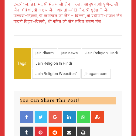
ट्रस्टरी: ल. क्रा. म.,श्री संजय जी जैन – रजत आभूषण,श्री पुष्पेन्द्र जी
जैन-रोहिणी,श्री अक्षय जैन-श्रीमती ज्योति जैन,श्री सुरेशजी जैन-
पाण्डया-दिल्ली,श्री ऋषिपाल जी जैन – दिल्ली,श्री प्रवीणगी-राजेश जैन
पाटनी विहार-दिल्ली, श्री नमित जी जैन सचिव तरूण मंच
jain dharm
jain news
Jain Religion Hindi
Tags:
Jain Religion In Hindi
Jain Religion Websites"
jinagam.com
You Can Share This Post!
Google+
LinkedIn
Whatsapp
StumbleUpon
Tumblr
Pinterest
Reddit
Share
Print