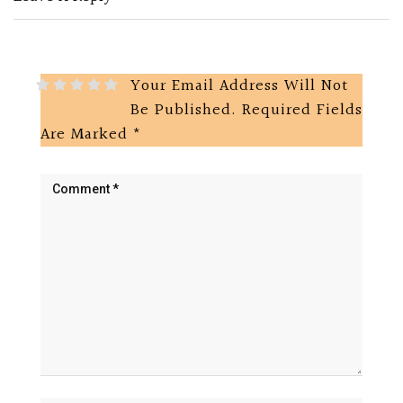
Your Email Address Will Not
Be Published.
Required Fields
Are Marked
*