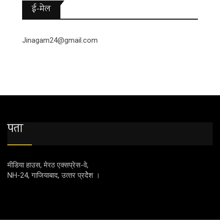
ई-मेल
Jinagam24@gmail.com
पता
मीडिया हाउस, मेरठ एक्‍सप्रेस-वे,
NH-24, गाजियाबाद, उत्‍तर प्रदेेेेश ।