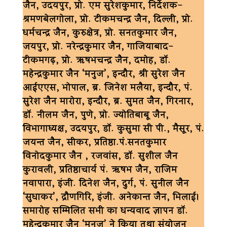
जैन, उदयपुर, प्रो. एम सुरेशकुमार, निर्देशक-
श्रमणबेलगोला, प्रो. टीकमचन्द्र जैन, दिल्ली, प्रो.
धर्मचन्द्र जैन, कुरुक्षेत्र, प्रो. सनतकुमार जैन,
जयपुर, प्रो. नरेन्द्रकुमार जैन, गाजियाबाद-
टीकमगढ़, प्रो. ऋषभचन्द्र जैन, दमोह, डॉ.
महेन्द्रकुमार जैन ‘मनुज’, इन्दौर, श्री सुरेश जैन
आईएएस, भोपाल, ब्र. जिनेश मलैया, इन्दौर, पं.
सुरेश जैन मारोरा, इन्दौर, ब्र. सुमत जैन, गिरनार,
डॉ. नीलम जैन, पुणे, प्रो. ज्योतिबाबू जैन,
विभागाध्यक्ष, उदयपुर, डॉ. कुसुमा सी पी., मैसूर, पं.
जयन्त जैन, सीकर, प्रतिष्ठा.पं.सनतकुमार
विनोदकुमार जैन , रजवांस, डॉ. सुशील जैन
कुरावली, प्रतिष्ठाचार्य पं. ऋषभ जैन, राजिम
नवापारा, इंजी. दिनेश जैन, दुर्ग, पं. सुनील जैन
‘सुधाकर’, द्रौणगिरि, इंजी. अनेकान्त जैन, भिलाई।
समारोह सम्मिलित सभी का धन्यवाद ज्ञापन डॉ.
महेन्द्रकुमार जैन ‘मनुज’ ने किया तथा संयोजन