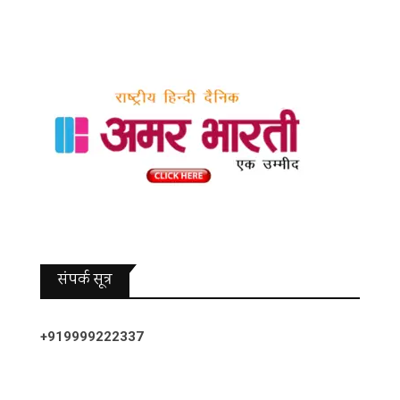
संपर्क सूत्र
+919999222337