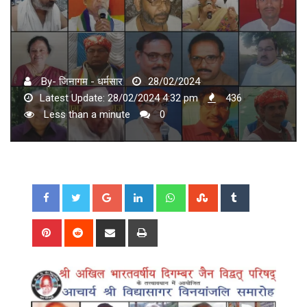
By- जिनागम - धर्मसार
28/02/2024
Latest Update: 28/02/2024 4:32 pm
436
Less than a minute
0
Google+
LinkedIn
Whatsapp
StumbleUpon
Tumblr
Pinterest
Reddit
Share
Print
via
Email