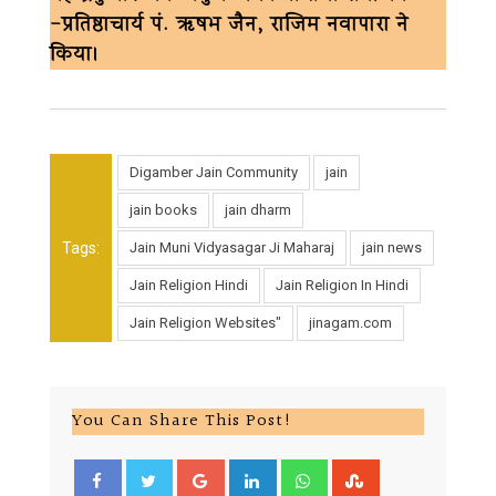
-प्रतिष्ठाचार्य पं. ऋषभ जैन, राजिम नवापारा ने
किया।
Digamber Jain Community
jain
jain books
jain dharm
Tags:
Jain Muni Vidyasagar Ji Maharaj
jain news
Jain Religion Hindi
Jain Religion In Hindi
Jain Religion Websites"
jinagam.com
You Can Share This Post!
Google+
LinkedIn
Whatsapp
StumbleUpon