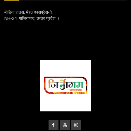
मीडिया हाउस, मेरठ एक्‍सप्रेस-वे,
NH-24, गाजियाबाद, उत्‍तर प्रदेेेेश ।