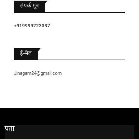
संपर्क सूत्र
+919999222337
ई-मेल
Jinagam24@gmail.com
पता