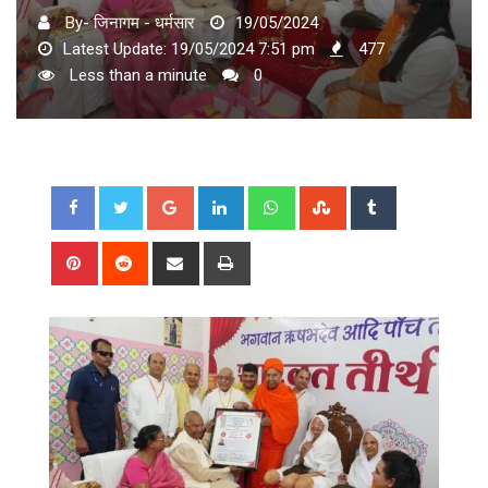
By- जिनागम - धर्मसार
19/05/2024
Latest Update: 19/05/2024 7:51 pm
477
Less than a minute
0
Google+
LinkedIn
Whatsapp
StumbleUpon
Tumblr
Pinterest
Reddit
Share
Print
via
Email