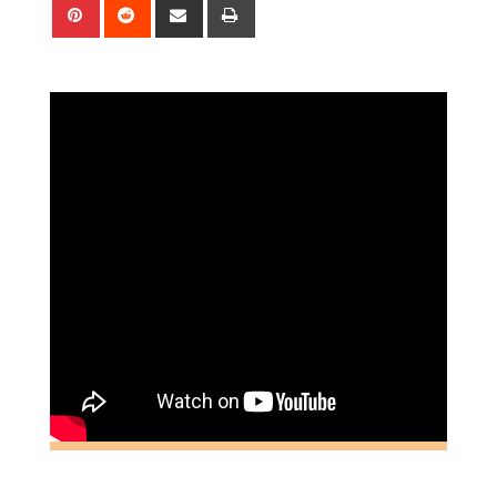
Pinterest
Reddit
Share
Print
via
Email