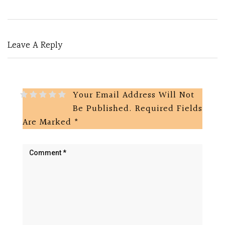
Leave A Reply
Your Email Address Will Not
Be Published.
Required Fields
Are Marked
*