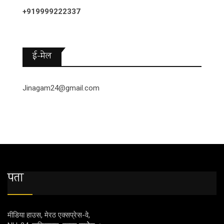
+919999222337
ई-मेल
Jinagam24@gmail.com
पता
मीडिया हाउस, मेरठ एक्‍सप्रेस-वे,