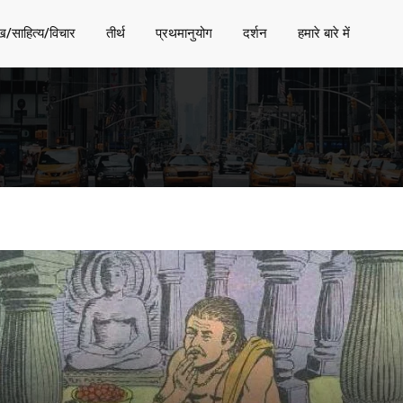
ख/साहित्य/विचार
तीर्थ
प्रथमानुयोग
दर्शन
हमारे बारे में