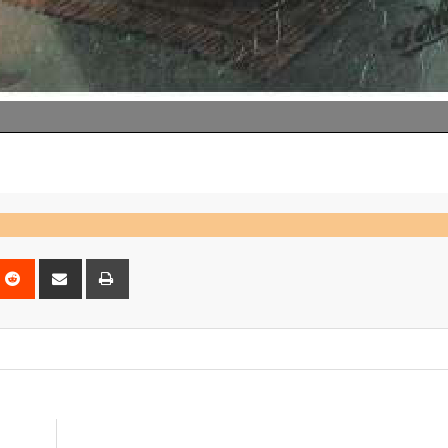
nterest
Reddit
Share
Print
via
Email