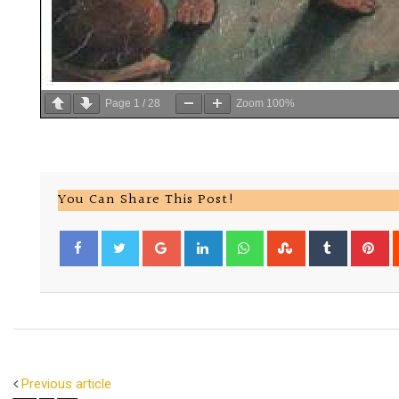
Page
1
/
28
Zoom
100%
You Can Share This Post!
Google+
LinkedIn
Whatsapp
StumbleUpon
Tumblr
Pi
Facebook
Twitter
Previous article