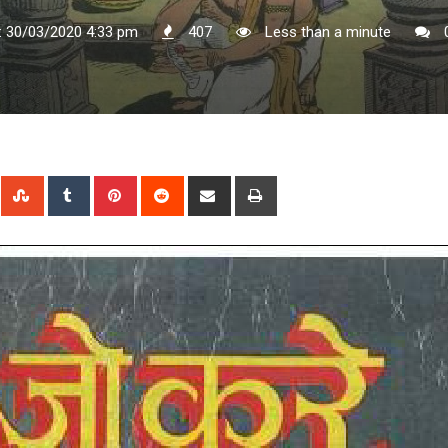
: 30/03/2020 4:33 pm
407
Less than a minute
n
Whatsapp
StumbleUpon
Tumblr
Pinterest
Reddit
Share
Print
via
Email