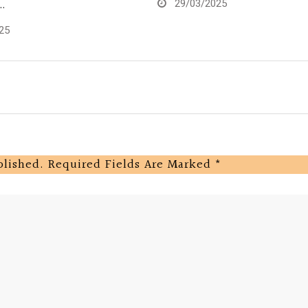
ं…
29/03/2025
25
blished.
Required Fields Are Marked
*