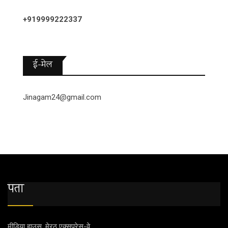
+919999222337
ई-मेल
Jinagam24@gmail.com
पता
मीडिया हाउस, मेरठ एक्‍सप्रेस-वे,