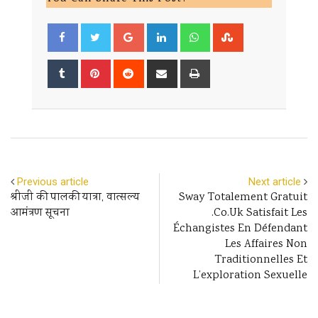
Google+
LinkedIn
Whatsapp
StumbleUpon
Tumblr
Pinterest
Reddit
Share
Print
via
Email
Previous article
Next article
श्रीजी की पालकी यात्रा, वात्सल्य
Sway Totalement Gratuit
आमंत्रण सूचना
.co.uk Satisfait Les
Échangistes En Défendant
Les Affaires Non
Traditionnelles Et
L’exploration Sexuelle