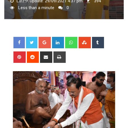
Latest Update: 29/09/2021 4:37 pm
394
Less than a minute
0
Google+
LinkedIn
Whatsapp
StumbleUpon
Tumblr
Pinterest
Reddit
Share
Print
via
Email