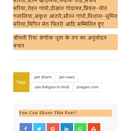
सरिया,हिरेन खोड़निया,मधोक शाह,संजय
सरिया,रोहन गांधी,दीक्षांत गोदावत,प्रियल-मीत
गलालिया,अंकुश आंतरी,सौरभ गांधी,विशाल-सुमित
सरिया,विपिन सेठ चितरी आदि सम्मिलित हुए
श्रीमती रिया श्रेणीक भूता के तप का अनुमोदन
वन्दन
jain dharm
jain news
Tags:
Jain Religion In Hindi
jinagam.com
You Can Share This Post!
Google+
LinkedIn
Whatsapp
StumbleUpon