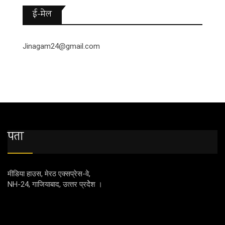
ई-मेल
Jinagam24@gmail.com
पता
मीडिया हाउस, मेरठ एक्‍सप्रेस-वे,
NH-24, गाजियाबाद, उत्‍तर प्रदेेेेश ।