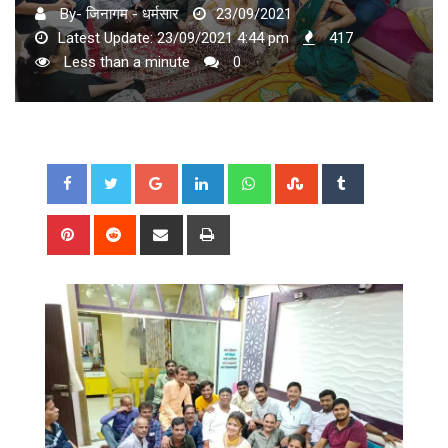
By- जिनागम - धर्मसार
23/09/2021
Latest Update: 23/09/2021 4:44 pm
417
Less than a minute
0
Google+
LinkedIn
Whatsapp
StumbleUpon
Tumblr
Pinterest
Reddit
Share
Print
via
Email