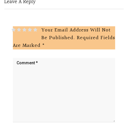
Leave A Reply
Your Email Address Will Not
Be Published.
Required Fields
Are Marked
*