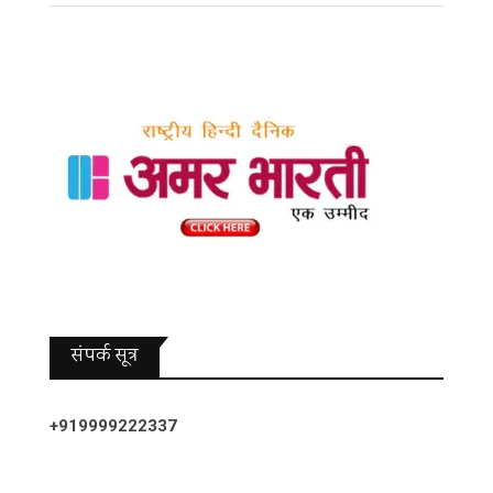
संपर्क सूत्र
+919999222337