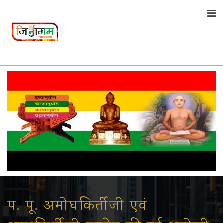
Skip
to
content
प. पू. अमोघकिर्तीजी एवं