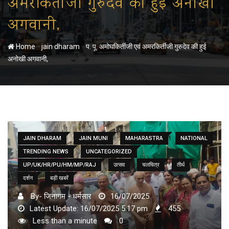
अमरकिर्तीजी गुरुदेव की हुई अनोखी
अगवानी,
-
-
Home
jain dharam
प. पू. अमोघकिर्तीजी एवं अमरकिर्तीजी गुरुदेव की हुई
अनोखी अगवानी,
JAIN DHARAM
JAIN MUNI
MAHARASTRA
NATIONAL
TRENDING NEWS
UNCATEGORIZED
UP/UK/HR/PU/HM/MP/RAJ
उत्सव
चलचित्र
तीर्थ
दर्शन
बड़ी खबरें
By- जिनागम - धर्मसार
16/07/2025
Latest Update: 16/07/2025 5:17 pm
455
Less than a minute
0