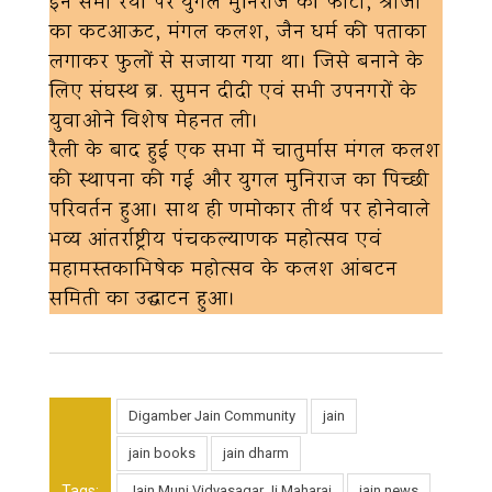
इन सभी रथों पर युगल मुनिराज की फोटो, श्रीजी
का कटआऊट, मंगल कलश, जैन धर्म की पताका
लगाकर फुलों से सजाया गया था। जिसे बनाने के
लिए संघस्थ ब्र. सुमन दीदी एवं सभी उपनगरों के
युवाओने विशेष मेहनत ली।
रैली के बाद हुई एक सभा में चातुर्मास मंगल कलश
की स्थापना की गई और युगल मुनिराज का पिच्छी
परिवर्तन हुआ। साथ ही णमोकार तीर्थ पर होनेवाले
भव्य आंतर्राष्ट्रीय पंचकल्याणक महोत्सव एवं
महामस्तकाभिषेक महोत्सव के कलश आंबटन
समिती का उद्घाटन हुआ।
Digamber Jain Community
jain
jain books
jain dharm
Tags:
Jain Muni Vidyasagar Ji Maharaj
jain news