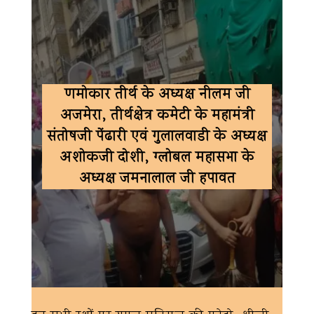
णमोकार तीर्थ के अध्यक्ष नीलम जी
अजमेरा, तीर्थक्षेत्र कमेटी के महामंत्री
संतोषजी पेंढारी एवं गुलालवाडी के अध्यक्ष
अशोकजी दोशी, ग्लोबल महासभा के
अध्यक्ष जमनालाल जी हपावत