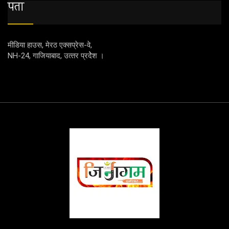
पता
मीडिया हाउस, मेरठ एक्‍सप्रेस-वे,
NH-24, गाजियाबाद, उत्‍तर प्रदेेेेश ।