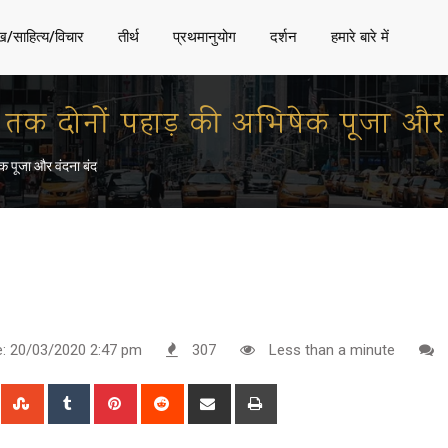
ख/साहित्य/विचार
तीर्थ
प्रथमानुयोग
दर्शन
हमारे बारे में
ार्च तक दोनों पहाड़ की अभिषेक पूजा और
ेक पूजा और वंदना बंद
e: 20/03/2020 2:47 pm
307
Less than a minute
n
Whatsapp
StumbleUpon
Tumblr
Pinterest
Reddit
Share
Print
via
Email