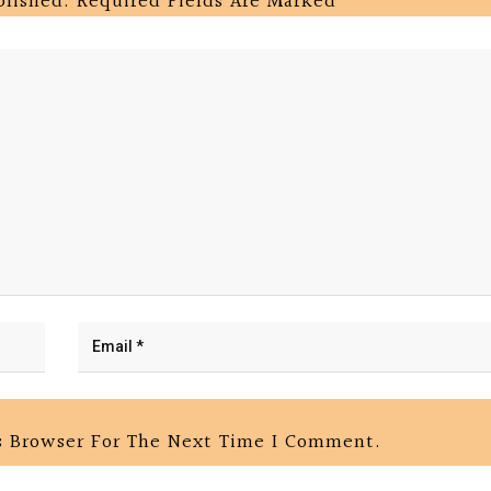
blished.
Required Fields Are Marked
*
s Browser For The Next Time I Comment.