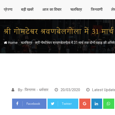
प्रेरणा
बड़ी खबरें
आज का विचार
चलचित्र
जिनवाणी
ले
श्री गोमटेश्वर श्रवणबेलगोला में 31 म
-
-
Home
चलचित्र
श्री गोमटेश्वर श्रवणबेलगोला में 31 मार्च तक दोनों पहाड़ की अभिष
By- जिनागम - धर्मसार
20/03/2020
Latest Updat
Google+
LinkedI
Facebook
Twitter