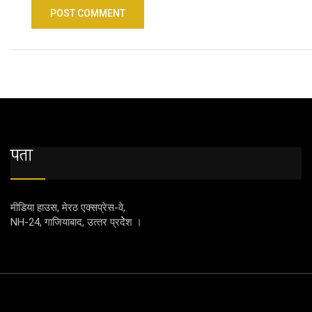
पता
मीडिया हाउस, मेरठ एक्‍सप्रेस-वे,
NH-24, गाजियाबाद, उत्‍तर प्रदेेेेश ।