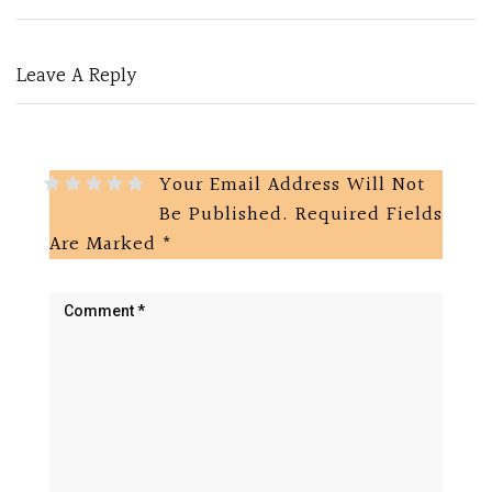
Leave A Reply
Your Email Address Will Not
Be Published.
Required Fields
Are Marked
*