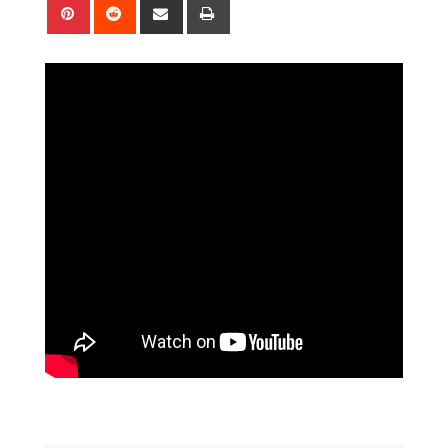
Pinterest
Reddit
Share
Print
via
Email