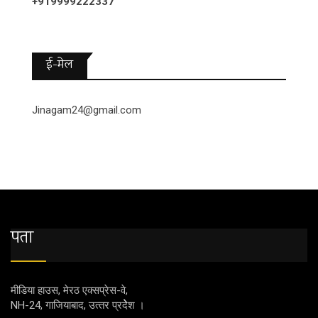
+919999222337
ई-मेल
Jinagam24@gmail.com
पता
मीडिया हाउस, मेरठ एक्‍सप्रेस-वे,
NH-24, गाजियाबाद, उत्‍तर प्रदेेेेश ।