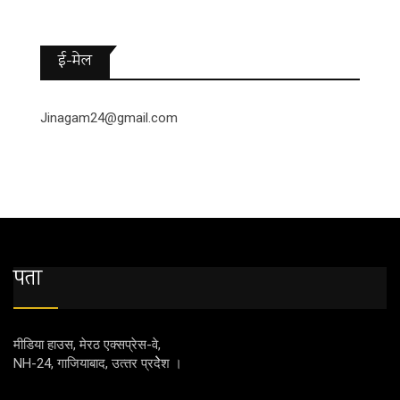
ई-मेल
Jinagam24@gmail.com
पता
मीडिया हाउस, मेरठ एक्‍सप्रेस-वे,
NH-24, गाजियाबाद, उत्‍तर प्रदेेेेश ।