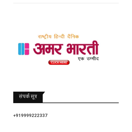
संपर्क सूत्र
+919999222337