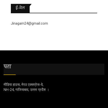
ई-मेल
Jinagam24@gmail.com
पता
मीडिया हाउस, मेरठ एक्‍सप्रेस-वे,
NH-24, गाजियाबाद, उत्‍तर प्रदेेेेश ।