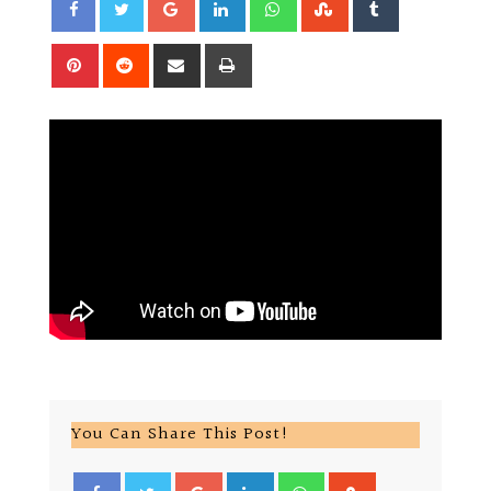
Pinterest
Reddit
Share
Print
via
Email
You Can Share This Post!
Google+
LinkedIn
Whatsapp
StumbleUpon