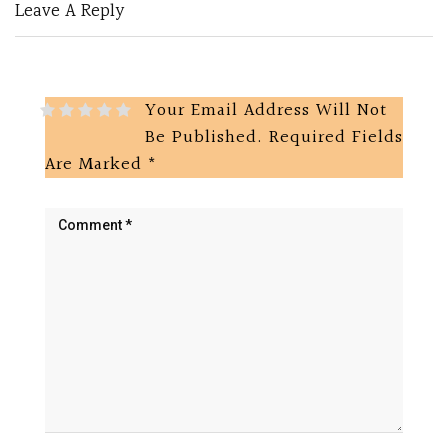
Leave A Reply
Your Email Address Will Not
Be Published.
Required Fields
Are Marked
*