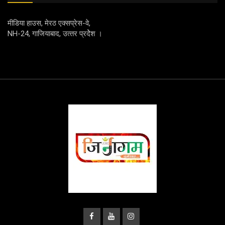
मीडिया हाउस, मेरठ एक्‍सप्रेस-वे,
NH-24, गाजियाबाद, उत्‍तर प्रदेेेेश ।