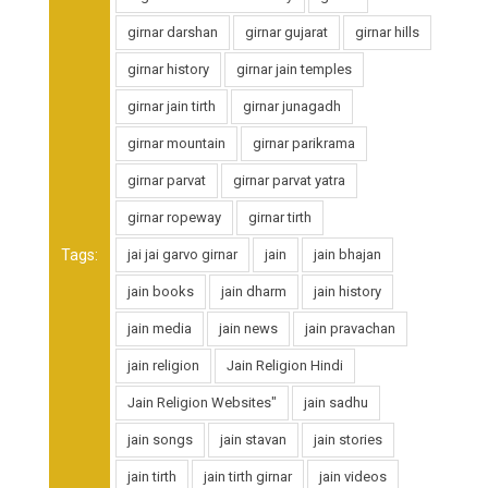
girnar darshan
girnar gujarat
girnar hills
girnar history
girnar jain temples
girnar jain tirth
girnar junagadh
girnar mountain
girnar parikrama
girnar parvat
girnar parvat yatra
girnar ropeway
girnar tirth
Tags:
jai jai garvo girnar
jain
jain bhajan
jain books
jain dharm
jain history
jain media
jain news
jain pravachan
jain religion
Jain Religion Hindi
Jain Religion Websites"
jain sadhu
jain songs
jain stavan
jain stories
jain tirth
jain tirth girnar
jain videos