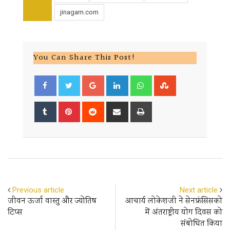
jinagam.com
You Can Share This Post!
Google+
LinkedIn
Whatsapp
StumbleUpon
Tumblr
Pinterest
Reddit
Share
Print
via
Email
Previous article
Next article
जीवन ऊर्जा वास्तु और ज्योतिष
आचार्य लोकेशजी ने सेनफ्रंसिसको
टिप्स
में अंतराष्ट्रीय योग दिवस को
संबोधित किया