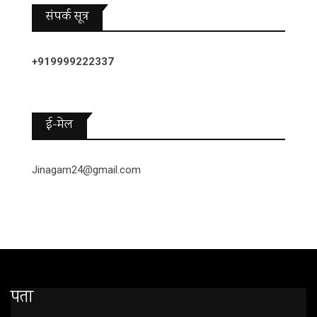
संपर्क सूत्र
+919999222337
ई-मेल
Jinagam24@gmail.com
पता